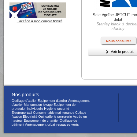
Scie égoïne JETCUT m
débit
J'accède à mon compte fidelité
Stanley black & decker
stanley
Nous consulter
Voir le produit
Nos produits :
Outillage d'atelier
Equipement d'atelier
Aménagement
d'atelier
Manutention levage
Equipement de
protection individuelle
Hygiène sécurité
Électroportatif
Consommable maintenance
Collage
fixation
Electricité
Quincaillerie serrurerie
Accès en
hauteur
Equipement de chantier
Outillage du
bâtiment
Aménagement urbain espaces verts