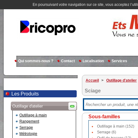
En poursuivant votre navigation sur ce site, vous acceptez l’util
Qui sommes-nous ?
Contact
Localisation
Services
Accueil
>
Outillage d'atelier
Sciage
Les Produits
Outillage d'atelier
Outillage à main
Sous-familles
Rangement
Outillage à main (152)
Serrage
Serrage (6)
Métrologie