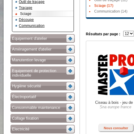
Outil de traçage (12)
Outil de traçage
Sciage (17)
Traçage
Communication (14)
Sciage
Découpe
Communication
Résultats par page :
Equipement d'atelier
Aménagement d'atelier
Manutention levage
Equipement de protection
individuelle
Hygiène sécurité
Électroportatif
Ciseau à bois - jeu de
Sna europe france
Consommable maintenance
Collage fixation
Nous consulter
Electricité