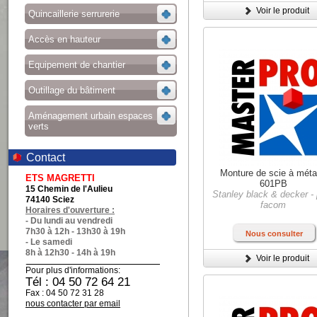
Voir le produit
Quincaillerie serrurerie
Accès en hauteur
Equipement de chantier
Outillage du bâtiment
Aménagement urbain espaces
verts
Contact
Monture de scie à mét
ETS MAGRETTI
601PB
15 Chemin de l'Aulieu
Stanley black & decker - 
74140 Sciez
facom
Horaires d'ouverture :
- Du lundi au vendredi
7h30 à 12h - 13h30 à 19h
Nous consulter
- Le samedi
8h à 12h30 - 14h à 19h
Voir le produit
Pour plus d'informations:
Tél : 04 50 72 64 21
Fax : 04 50 72 31 28
nous contacter par email