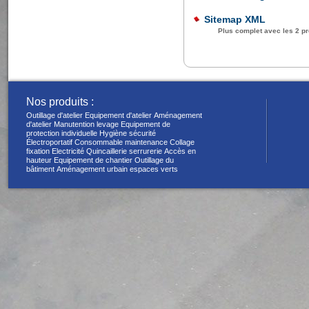
Sitemap XML
Plus complet avec les 2 pr
Nos produits :
Outillage d'atelier
Equipement d'atelier
Aménagement
d'atelier
Manutention levage
Equipement de
protection individuelle
Hygiène sécurité
Électroportatif
Consommable maintenance
Collage
fixation
Electricité
Quincaillerie serrurerie
Accès en
hauteur
Equipement de chantier
Outillage du
bâtiment
Aménagement urbain espaces verts