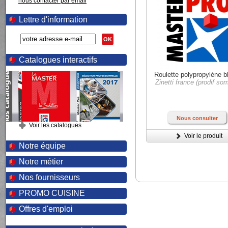
nous contacter par email
Lettre d'information
OK
Catalogues interactifs
Roulette polypropylène b
Zinetti france (prodif so
Nous consulter
Voir les catalogues
Voir le produit
Notre équipe
Notre métier
Nos fournisseurs
PROMO CUISINE
Offres d'emploi