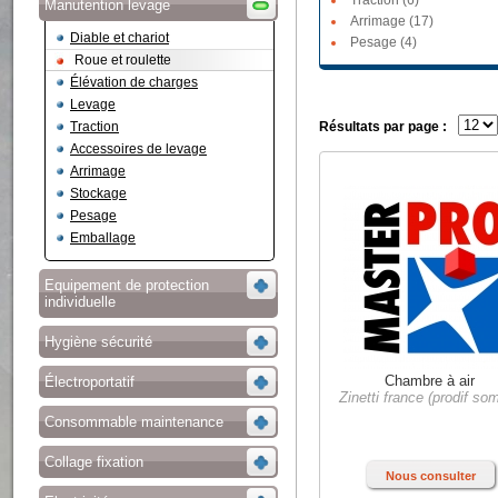
Traction (6)
Manutention levage
Arrimage (17)
Diable et chariot
Pesage (4)
Roue et roulette
Élévation de charges
Levage
Traction
Résultats par page :
Accessoires de levage
Arrimage
Stockage
Pesage
Emballage
Equipement de protection
individuelle
Hygiène sécurité
Chambre à air
Électroportatif
Zinetti france (prodif so
Consommable maintenance
Collage fixation
Nous consulter