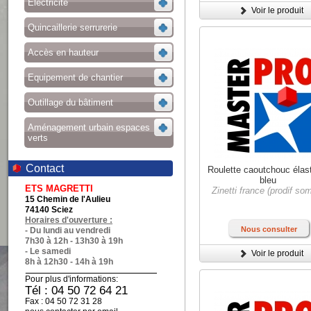
Electricité
Voir le produit
Quincaillerie serrurerie
Accès en hauteur
Equipement de chantier
Outillage du bâtiment
Aménagement urbain espaces
verts
Contact
Roulette caoutchouc élas
bleu
ETS MAGRETTI
Zinetti france (prodif so
15 Chemin de l'Aulieu
74140 Sciez
Horaires d'ouverture :
Nous consulter
- Du lundi au vendredi
7h30 à 12h - 13h30 à 19h
- Le samedi
Voir le produit
8h à 12h30 - 14h à 19h
Pour plus d'informations:
Tél : 04 50 72 64 21
Fax : 04 50 72 31 28