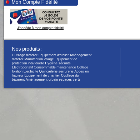
Mon Compte Fidélité
J'accède à mon compte fidelité
Nos produits :
Outillage d'atelier
Equipement d'atelier
Aménagement
d'atelier
Manutention levage
Equipement de
protection individuelle
Hygiène sécurité
Électroportatif
Consommable maintenance
Collage
fixation
Electricité
Quincaillerie serrurerie
Accès en
hauteur
Equipement de chantier
Outillage du
bâtiment
Aménagement urbain espaces verts