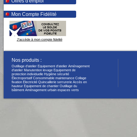
Offres d'emploi
Mon Compte Fidélité
J'accède à mon compte fidelité
Nos produits :
Outillage d'atelier
Equipement d'atelier
Aménagement
d'atelier
Manutention levage
Equipement de
protection individuelle
Hygiène sécurité
Électroportatif
Consommable maintenance
Collage
fixation
Electricité
Quincaillerie serrurerie
Accès en
hauteur
Equipement de chantier
Outillage du
bâtiment
Aménagement urbain espaces verts