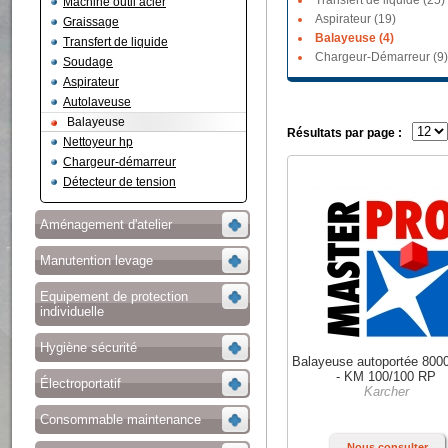
Transfert de liquide (25)
Machine outil acier
Aspirateur (19)
Graissage
Balayeuse (4)
Transfert de liquide
Chargeur-Démarreur (9)
Soudage
Aspirateur
Autolaveuse
Balayeuse
Résultats par page :
Nettoyeur hp
Chargeur-démarreur
Détecteur de tension
Aménagement d'atelier
Manutention levage
Equipement de protection
individuelle
Hygiène sécurité
Balayeuse autoportée 800
- KM 100/100 RP
Électroportatif
Karcher
Consommable maintenance
Nous consulter