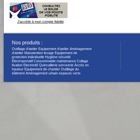
J'accède à mon compte fidelité
Nos produits :
Outillage d'atelier
Equipement d'atelier
Aménagement
d'atelier
Manutention levage
Equipement de
protection individuelle
Hygiène sécurité
Électroportatif
Consommable maintenance
Collage
fixation
Electricité
Quincaillerie serrurerie
Accès en
hauteur
Equipement de chantier
Outillage du
bâtiment
Aménagement urbain espaces verts