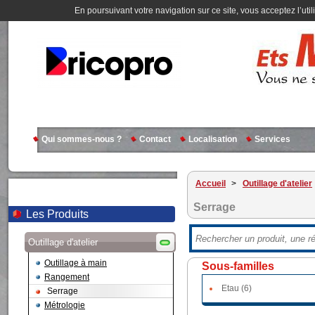
En poursuivant votre navigation sur ce site, vous acceptez l’util
Qui sommes-nous ?
Contact
Localisation
Services
Accueil
>
Outillage d'atelier
Serrage
Les Produits
Outillage d'atelier
Outillage à main
Sous-familles
Rangement
Etau (6)
Serrage
Métrologie