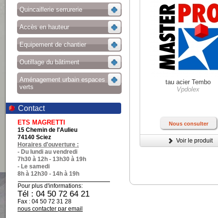
Quincaillerie serrurerie
Accès en hauteur
Equipement de chantier
Outillage du bâtiment
Aménagement urbain espaces
tau acier Tembo
verts
Vpdolex
Contact
ETS MAGRETTI
Nous consulter
15 Chemin de l'Aulieu
74140 Sciez
Voir le produit
Horaires d'ouverture :
- Du lundi au vendredi
7h30 à 12h - 13h30 à 19h
- Le samedi
8h à 12h30 - 14h à 19h
Pour plus d'informations:
Tél : 04 50 72 64 21
Fax : 04 50 72 31 28
nous contacter par email