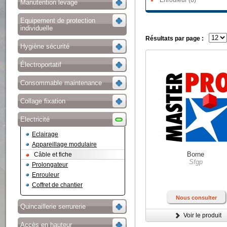
Enrouleur (6)
Manutention levage
Equipement de protection
individuelle
Résultats par page :
Hygiène sécurité
Électroportatif
Consommable maintenance
Collage fixation
Electricité
Eclairage
Appareillage modulaire
Borne
Câble et fiche
Sfgp
Prolongateur
Enrouleur
Coffret de chantier
Nous consulter
Quincaillerie serrurerie
Voir le produit
Accès en hauteur