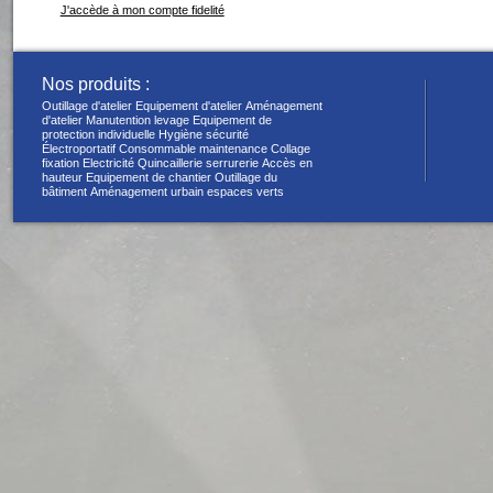
J'accède à mon compte fidelité
Nos produits :
Outillage d'atelier
Equipement d'atelier
Aménagement
d'atelier
Manutention levage
Equipement de
protection individuelle
Hygiène sécurité
Électroportatif
Consommable maintenance
Collage
fixation
Electricité
Quincaillerie serrurerie
Accès en
hauteur
Equipement de chantier
Outillage du
bâtiment
Aménagement urbain espaces verts