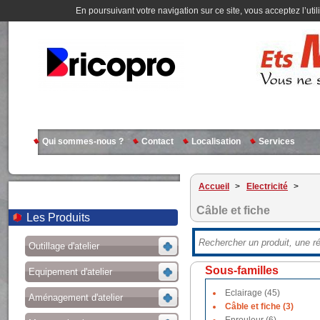
En poursuivant votre navigation sur ce site, vous acceptez l’util
Qui sommes-nous ?
Contact
Localisation
Services
Accueil
>
Electricité
>
Câble et fiche
Les Produits
Outillage d'atelier
Sous-familles
Equipement d'atelier
Eclairage (45)
Aménagement d'atelier
Câble et fiche (3)