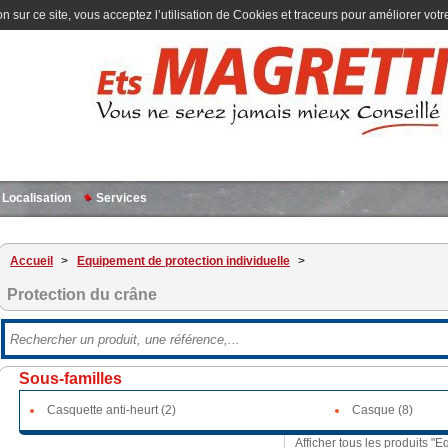
n sur ce site, vous acceptez l’utilisation de Cookies et traceurs pour améliorer votre
Localisation
Services
Accueil
>
Equipement de protection individuelle
>
Protection du crâne
Sous-familles
Casquette anti-heurt (2)
Casque (8)
Afficher tous les produits "