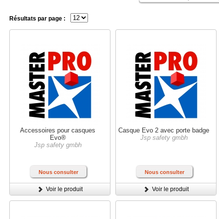
Résultats par page :
Accessoires pour casques
Casque Evo 2 avec porte badge
Evo®
Jsp safety gmbh
Jsp safety gmbh
Nous consulter
Nous consulter
Voir le produit
Voir le produit