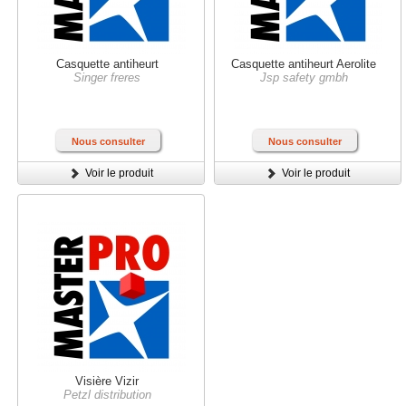
Casquette antiheurt
Casquette antiheurt Aerolite
Singer freres
Jsp safety gmbh
Nous consulter
Nous consulter
Voir le produit
Voir le produit
Visière Vizir
Petzl distribution