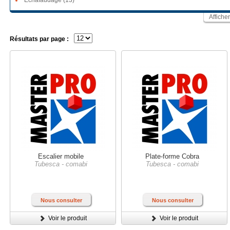
Echafaudage (13)
Affiche
Résultats par page :
Escalier mobile
Plate-forme Cobra
Tubesca - comabi
Tubesca - comabi
Nous consulter
Nous consulter
Voir le produit
Voir le produit