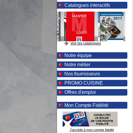
Catalogues interactifs
Voir les catalogues
Notre équipe
Notre métier
Nos fournisseurs
PROMO CUISINE
Offres d'emploi
Mon Compte Fidélité
J'accède à mon compte fidelité