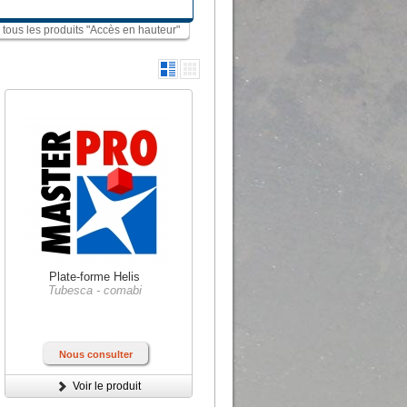
r tous les produits "Accès en hauteur"
Plate-forme Helis
Tubesca - comabi
Nous consulter
Voir le produit