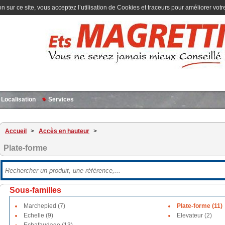
n sur ce site, vous acceptez l’utilisation de Cookies et traceurs pour améliorer votre
Localisation
Services
Accueil
>
Accès en hauteur
>
Plate-forme
Sous-familles
Marchepied (7)
Plate-forme (11)
Echelle (9)
Elevateur (2)