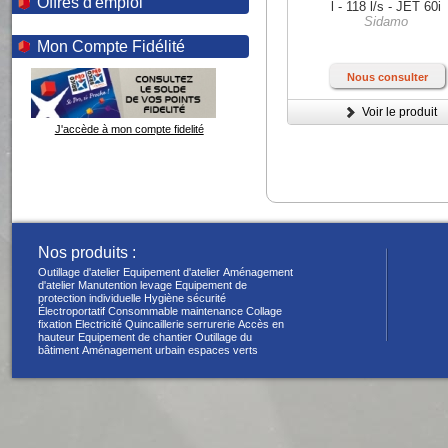
Offres d'emploi
l - 118 l/s - JET 60i
Sidamo
Mon Compte Fidélité
Nous consulter
Voir le produit
J'accède à mon compte fidelité
Nos produits :
Outillage d'atelier
Equipement d'atelier
Aménagement
d'atelier
Manutention levage
Equipement de
protection individuelle
Hygiène sécurité
Électroportatif
Consommable maintenance
Collage
fixation
Electricité
Quincaillerie serrurerie
Accès en
hauteur
Equipement de chantier
Outillage du
bâtiment
Aménagement urbain espaces verts