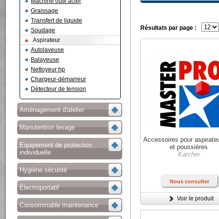
Machine outil acier
Graissage
Transfert de liquide
Résultats par page :
Soudage
Aspirateur
Autolaveuse
Balayeuse
Nettoyeur hp
Chargeur-démarreur
Détecteur de tension
Aménagement d'atelier
Manutention levage
Accessoires pour aspirate
Equipement de protection
et poussières
individuelle
Karcher
Hygiène sécurité
Nous consulter
Électroportatif
Voir le produit
Consommable maintenance