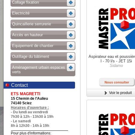
Collage fixation
Electricité
Quincaillerie serrurerie
Accès en hauteur
Equipement de chantier
Outillage du bâtiment
Aspirateur eau et poussiè
l - 70 l/s - JET 15i
Sidamo
Aménagement urbain espaces
verts
Nous consulter
Contact
Voir le produit
ETS MAGRETTI
15 Chemin de l'Aulieu
74140 Sciez
Horaires d'ouverture :
- Du lundi au vendredi
7h30 à 12h - 13h30 à 19h
- Le samedi
8h à 12h30 - 14h à 19h
Pour plus d'informations: