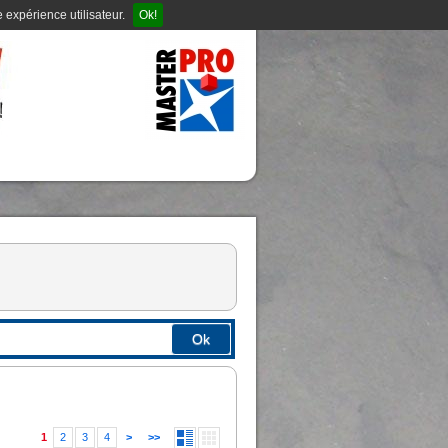
 expérience utilisateur.
Ok!
Ok
1
2
3
4
>
>>