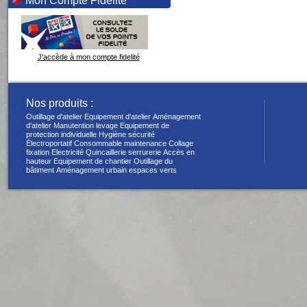
Mon Compte Fidélité
J'accède à mon compte fidelité
Nos produits :
Outillage d'atelier
Equipement d'atelier
Aménagement
d'atelier
Manutention levage
Equipement de
protection individuelle
Hygiène sécurité
Électroportatif
Consommable maintenance
Collage
fixation
Electricité
Quincaillerie serrurerie
Accès en
hauteur
Equipement de chantier
Outillage du
bâtiment
Aménagement urbain espaces verts