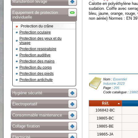
Manutention levage
Calotte en polyéthylène hau
sudation. Coiffe avec serrag
Equipement de protection
bleu, jaune, orange, rouge, 
individuelle
non aérée) Normes : EN 39
Protection du crâne
Protection oculaire
Protection des yeux et du
visage
Protection respiratoire
Protection auditive
Protection des mains
Protection du corps
Protection des pieds
Nom :
Essentiel
Protection antichute
Industrie 2023
Page :
295
Code catalogue :
1986
Hygiène sécurité
Réf.
Électroportatif
106842-BC
Consommable maintenance
19865-BC
Collage fixation
19865-BE
19865-JA
Electricité