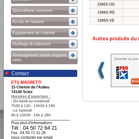
19865-OG
Quincaillerie serrurerie
19865-RE
19865-VE
Accès en hauteur
Equipement de chantier
Autres produits du
Outillage du bâtiment
Aménagement urbain espaces
verts
Ensemble de plui
Contact
Nous
ETS MAGRETTI
15 Chemin de l'Aulieu
74140 Sciez
Horaires d'ouverture :
- Du lundi au vendredi
7h30 à 12h - 13h30 à 19h
- Le samedi
8h à 12h30 - 14h à 19h
Pour plus d'informations:
Tél : 04 50 72 64 21
Fax : 04 50 72 31 28
nous contacter par email