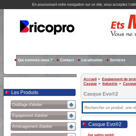
En poursuivant votre navigation sur ce site, vous acceptez l’util
Qui sommes-nous ?
Contact
Localisation
Services
Accueil
>
Equipement de prote
Casque
>
Industrie
>
Casqu
Les Produits
Casque Evo®2
Outillage d'atelier
Equipement d'atelier
Casque Evo®2
Aménagement d'atelier
Jsp safety gmbh