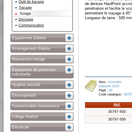
Outil de traçage
de denture HardPoint accroî
Traçage
pénétration et facilite le s
permettant le traçage à 45°
Sciage
Longueur de lame : 500 m
Découpe
Communication
Equipement d'atelier
Aménagement d'atelier
Manutention levage
Equipement de protection
individuelle
Nom :
Essentiel
Hygiène sécurité
Industrie 2023
Page :
69
Code catalogue :
3079
Électroportatif
Réf.
Consommable maintenance
30797-450
Collage fixation
30797-500
Electricité