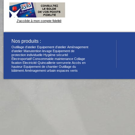
J'accède à mon compte fidelité
Nos produits :
Outillage d'atelier
Equipement d'atelier
Aménagement
d'atelier
Manutention levage
Equipement de
protection individuelle
Hygiène sécurité
Électroportatif
Consommable maintenance
Collage
fixation
Electricité
Quincaillerie serrurerie
Accès en
hauteur
Equipement de chantier
Outillage du
bâtiment
Aménagement urbain espaces verts