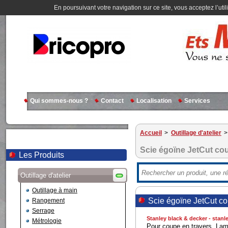
En poursuivant votre navigation sur ce site, vous acceptez l’util
Qui sommes-nous ?
Contact
Localisation
Services
Accueil
>
Outillage d'atelier
>
Scie égoïne JetCut cou
Les Produits
Outillage d'atelier
Outillage à main
Scie égoïne JetCut co
Rangement
Serrage
Stanley black & decker - stanl
Métrologie
Pour coupe en travers. Lam