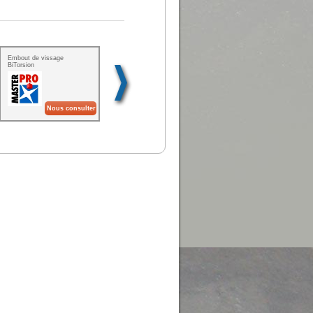
Embout de vissage
Ciseaux Pluricoup ergo
Marqueur à pointe fine
BiTorsion
Nous consulter
Nous consulter
Nous consulter