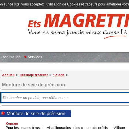
n sur ce site, vous acceptez l’utilisation de Cookies et traceurs pour améliorer votre
Localisation
Services
Accueil
>
Outillage d'atelier
>
Sciage
>
Monture de scie de précision
Monture de scie de précision
Kopram
Pour les coupes à ras des vis affleurantes et les coupes de précision. Alliage