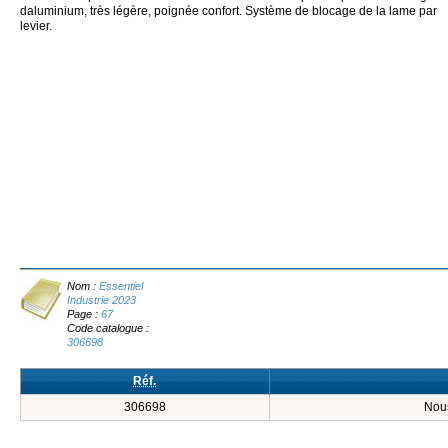
daluminium, très légère, poignée confort. Système de blocage de la lame par
levier.
Nom :
Essentiel
Industrie 2023
Page :
67
Code catalogue :
306698
Réf.
306698
Nous