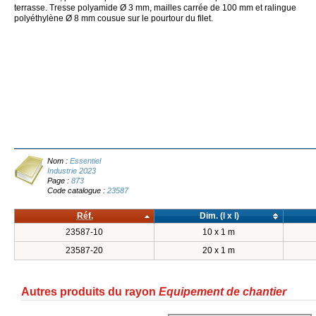
terrasse. Tresse polyamide Ø 3 mm, mailles carrée de 100 mm et ralingue
polyéthylène Ø 8 mm cousue sur le pourtour du filet.
Nom :
Essentiel
Industrie 2023
Page :
873
Code catalogue :
23587
Réf.
Dim. (l x l)
23587-10
10 x 1 m
23587-20
20 x 1 m
Autres produits du rayon
Equipement de chantier