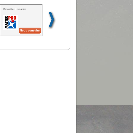
Brouette Crusader
Filet de protection
Pelle Batipro®
periphérique
Nous consulter
Nous consulter
Nous consulter