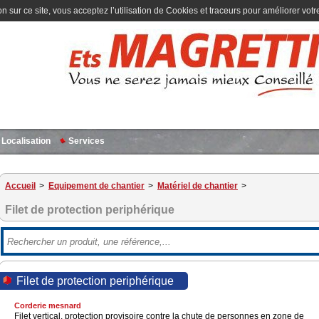
n sur ce site, vous acceptez l’utilisation de Cookies et traceurs pour améliorer votre
Localisation
Services
Accueil
>
Equipement de chantier
>
Matériel de chantier
>
Filet de protection periphérique
Filet de protection periphérique
Corderie mesnard
Filet vertical, protection provisoire contre la chute de personnes en zone de